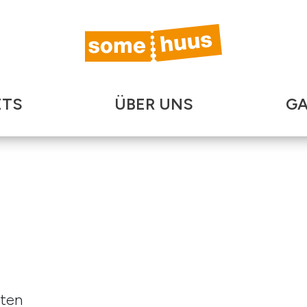
ETS
ÜBER UNS
GA
lten